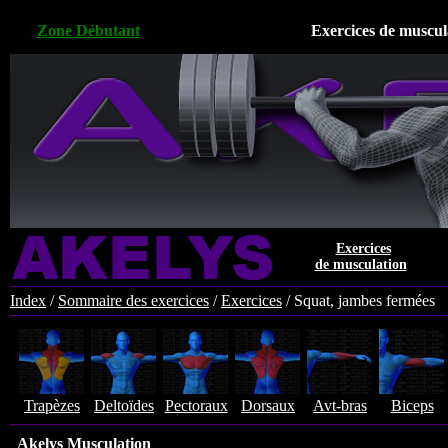
Zone Débutant
Exercices de muscul
Exercices
de musculation
Index
/
Sommaire des exercices
/
Exercices
/
Squat, jambes fermées
Trapèzes
Deltoïdes
Pectoraux
Dorsaux
Avt-bras
Biceps
Akelys Musculation