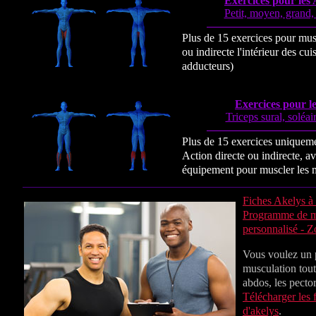
Exercices pour les
Petit, moyen, grand, 
Plus de 15 exercices pour mus
ou indirecte l'intérieur des cu
adducteurs)
Exercices pour le
Triceps sural, soléa
Plus de 15 exercices uniqueme
Action directe ou indirecte, a
équipement pour muscler les m
Fiches Akelys à 
Programme de mu
personnalisé -
Vous voulez un
musculation tout 
abdos, les pector
Télécharger les 
d'akelys
.