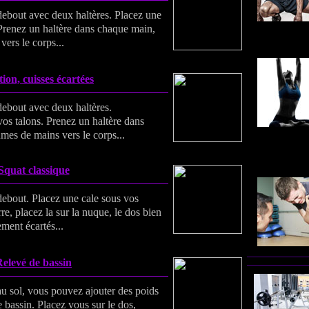
 debout avec deux haltères. Placez une
 Prenez un haltère dans chaque main,
ers le corps...
ion, cuisses écartées
 debout avec deux haltères.
vos talons. Prenez un haltère dans
es de mains vers le corps...
Squat classique
 debout. Placez une cale sous vos
re, placez la sur la nuque, le dos bien
ement écartés...
elevé de bassin
au sol, vous pouvez ajouter des poids
e bassin. Placez vous sur le dos,