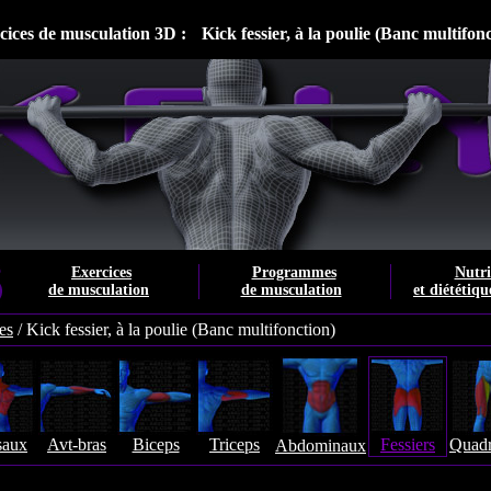
cices de musculation 3D :
Kick fessier, à la poulie (Banc multifon
Exercices
Programmes
Nutri
de musculation
de musculation
et diététiqu
es
/
Kick fessier, à la poulie (Banc multifonction)
saux
Avt-bras
Biceps
Triceps
Fessiers
Quadr
Abdominaux