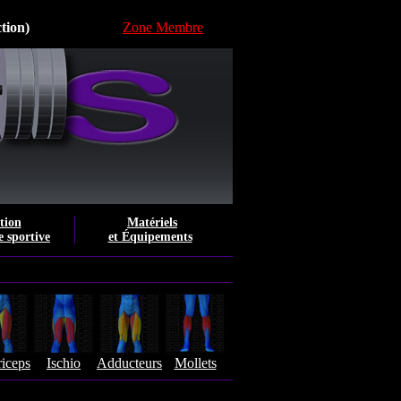
ction)
Zone Membre
tion
Matériels
e sportive
et Équipements
iceps
Ischio
Adducteurs
Mollets