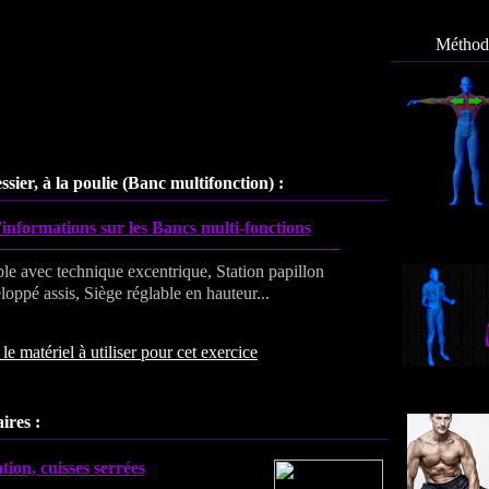
Méthode
essier, à la poulie (Banc multifonction) :
informations sur les Bancs multi-fonctions
ble avec technique excentrique, Station papillon
oppé assis, Siège réglable en hauteur...
le matériel à utiliser pour cet exercice
ires :
tion, cuisses serrées