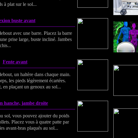
 à plat sur le sol...
exion buste avant
debout avec une barre. Placez la barre
une prise large, buste incliné. Jambes
chis...
Fente avant
 debout, un haltère dans chaque main.
rps, les pieds légèrement écartées.
, en plaçant un genoux au sol...
n hanche, jambe droite
 au sol, vous pouvez ajouter du poids
ollets. Placez vous à quatre patte par
les avant-bras plaqués au sol...