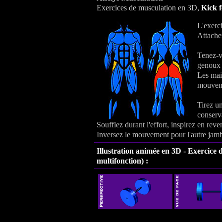
Exercices de musculation en 3D,
Kick f
L'exerci
Attachez
Tenez-v
genoux 
Les main
mouvem
Tirez u
conserva
Soufflez durant l'effort, inspirez en reven
Inversez le mouvement pour l'autre jam
Illustration animée en 3D - Exercice
multifonction)
: