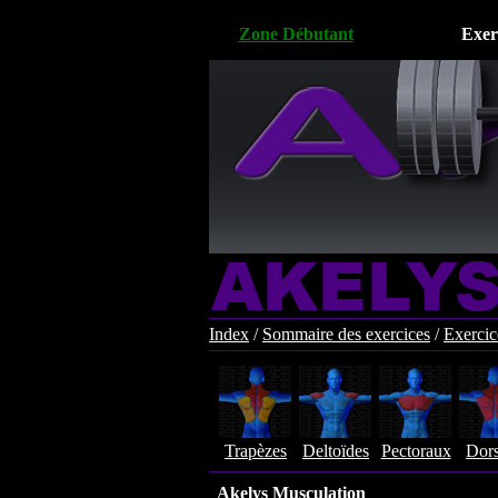
Zone Débutant
Exer
Index
/
Sommaire des exercices
/
Exercic
Trapèzes
Deltoïdes
Pectoraux
Dor
Akelys Musculation