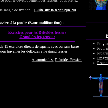
cace pour le développement des fessiers, vous prenez
 sangle de fixation... [
Suite sur la technique du
essier, à la poulie (Banc multifonction) :
Exercices pour les Deltoïdes-fessiers
P
Grand fessier, tenseur
Progra
de 15 exercices directs de squatts avec ou sans barre
Progra
pour travailler les deltoïdes et le grand fessier
!
Progra
Progra
Anatomie des
Deltoïdes Fessiers
Routin