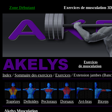
Zone Débutant
Exercices de musculation 3D
Exercices
de musculation
Index
/
Sommaire des exercices
/
Exercices
/
Extension jambes (Banc 
Trapèzes
Deltoïdes
Pectoraux
Dorsaux
Avt-bras
Biceps
Akelys Musculation