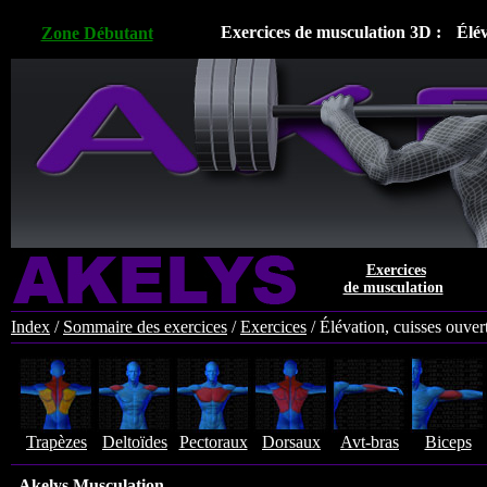
Exercices de musculation 3D :
Élév
Zone Débutant
Exercices
de musculation
Index
/
Sommaire des exercices
/
Exercices
/
Élévation, cuisses ouver
Trapèzes
Deltoïdes
Pectoraux
Dorsaux
Avt-bras
Biceps
Akelys Musculation