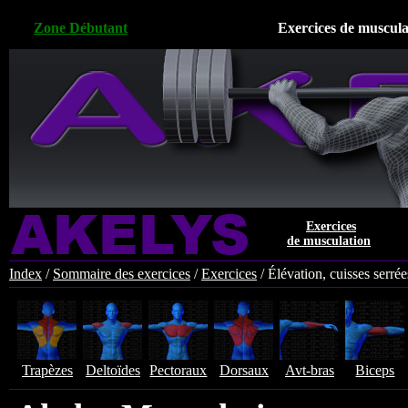
Zone Débutant
Exercices de muscul
Exercices
de musculation
Index
/
Sommaire des exercices
/
Exercices
/
Élévation, cuisses serrée
Trapèzes
Deltoïdes
Pectoraux
Dorsaux
Avt-bras
Biceps