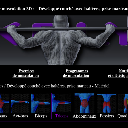
e musculation 3D :
Développé couché avec haltères, prise martea
Exercices
Programmes
Nutri
de musculation
de musculation
et diététiqu
es
/
Développé couché avec haltères, prise marteau - Matériel
saux
Avt-bras
Biceps
Triceps
Fessiers
Quadr
Abdominaux