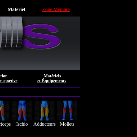
u
- Matériel
Zone Membre
tion
Matériels
e sportive
et Équipements
iceps
Ischio
Adducteurs
Mollets