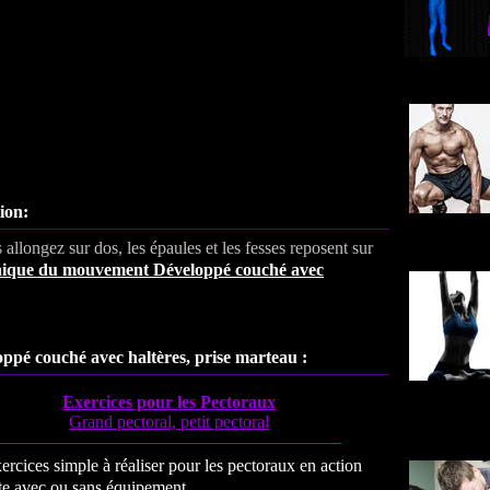
ion:
 allongez sur dos, les épaules et les fesses reposent sur
chnique du mouvement
Développé couché avec
loppé couché avec haltères, prise marteau :
Exercices pour les Pectoraux
Grand pectoral, petit pectoral
ercices simple à réaliser pour les pectoraux en action
te avec ou sans équipement