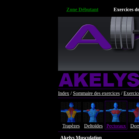
Zone Débutant
Exercices d
Index
/
Sommaire des exercices
/
Exercic
Trapèzes
Deltoïdes
Pectoraux
Dor
Akelys Musculation