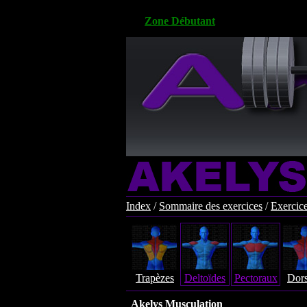
Zone Débutant
Index
/
Sommaire des exercices
/
Exercic
Trapèzes
Deltoïdes
Pectoraux
Dor
Akelys Musculation