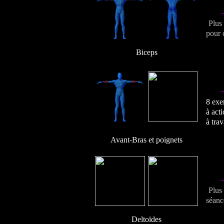
Plus
pour 
Biceps
8 exer
à act
à trav
Avant-Bras et poignets
Plus
séanc
Deltoïdes