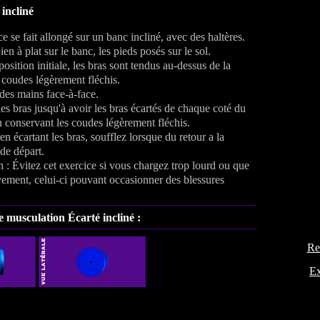
 incliné
ce se fait allongé sur un banc incliné, avec des haltères.
en à plat sur le banc, les pieds posés sur le sol.
osition initiale, les bras sont tendus au-dessus de la
, coudes légèrement fléchis.
es mains face-à-face.
les bras jusqu'à avoir les bras écartés de chaque coté du
n conservant les coudes légèrement fléchis.
en écartant les bras, soufflez lorsque du retour a la
 de départ.
n : Évitez cet exercice si vous chargez trop lourd ou que
ement, celui-ci pouvant occasionner des blessures
de musculation
Écarté incliné
:
Re
Ex