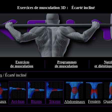
Exercices de musculation 3D :
Écarté incliné
Exercices
Programmes
Nutri
de musculation
de musculation
et diététiqu
es
/
Écarté incliné
saux
Avt-bras
Biceps
Triceps
Fessiers
Quad
Abdominaux