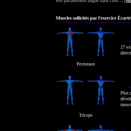
être parfaitement aligné dans l'axe.... [
Su
Muscles sollicités par l'exercice Écarté 
27 ex
direc
Pectoraux
Plus 
dével
muscu
Triceps