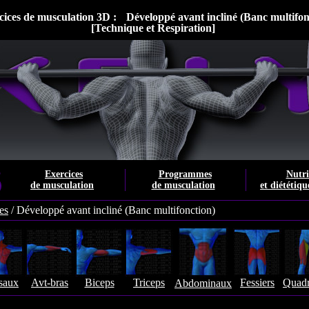
cices de musculation 3D :
Développé avant incliné (Banc multifon
[Technique et Respiration]
Exercices
Programmes
Nutri
de musculation
de musculation
et diététiqu
es
/
Développé avant incliné (Banc multifonction)
saux
Avt-bras
Biceps
Triceps
Fessiers
Quadr
Abdominaux