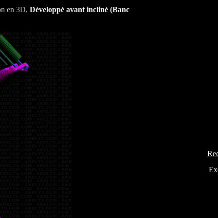
on en 3D,
Développé avant incliné
(Banc
Rec
Ex