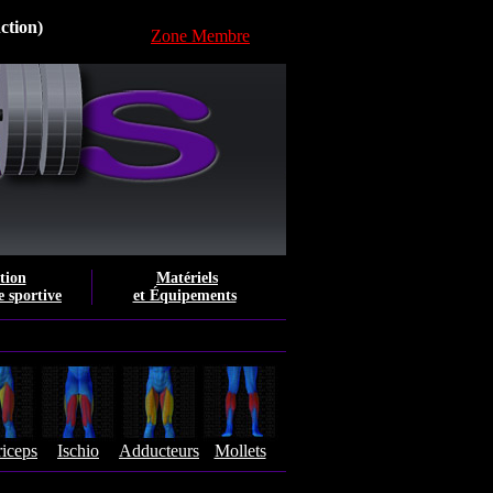
ction)
Zone Membre
tion
Matériels
e sportive
et Équipements
iceps
Ischio
Adducteurs
Mollets