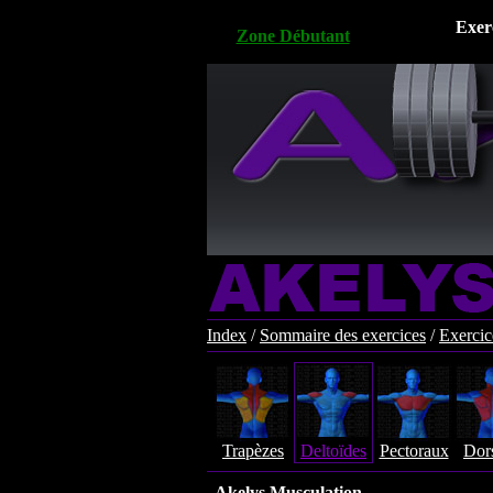
Exer
Zone Débutant
Index
/
Sommaire des exercices
/
Exercic
Trapèzes
Deltoïdes
Pectoraux
Dor
Akelys Musculation