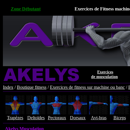
Zone Débutant
Exercices de Fitness machin
Exercices
de musculation
Index
/
Boutique fitness
/
Exercices de fitness sur machine ou banc
/
Trapèzes
Deltoïdes
Pectoraux
Dorsaux
Avt-bras
Biceps
Akelys Musculation