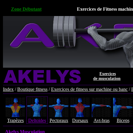
Zone Débutant
Exercices de Fitness machin
Exercices
de musculation
Index
/
Boutique fitness
/
Exercices de fitness sur machine ou banc
/
Trapèzes
Deltoïdes
Pectoraux
Dorsaux
Avt-bras
Biceps
Akelys Musculation