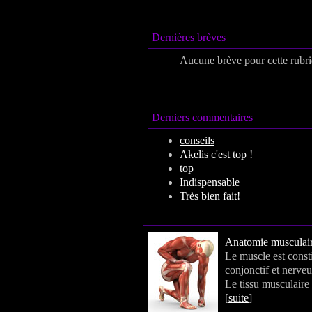
Dernières
brèves
Aucune brève pour cette rubr
Derniers commentaires
conseils
Akelis c'est top !
top
Indispensable
Très bien fait!
Anatomie
musculair
Le muscle est consti
conjonctif et nerveu
Le tissu musculaire
[
suite
]