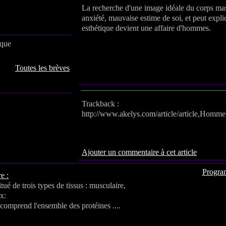
La recherche d'une image idéale du corps mas
anxiété, mauvaise estime de soi, et peut expli
esthétique devient une affaire d'hommes.
ique
Toutes les brèves
Trackback :
http://www.akelys.com/article/article,Hommes
Portfolio / image(s)
Ajouter un commentaire à cet article
Progra
e :
tué de trois types de tissus : musculaire,
x:
 comprend l'ensemble des protéines ....