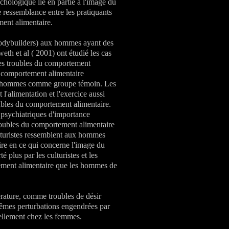
ychologique lié en partie à l'image du
ne ressemblance entre les pratiquants
ment alimentaire.
(bodybuilders) aux hommes ayant des
th et al ( 2001) ont étudié les cas
des troubles du comportement
u comportement alimentaire
30 hommes comme groupe témoin. Les
l'alimentation et l'exercice aussi
oubles du comportement alimentaire.
s psychiatriques d'importance
oubles du comportement alimentaire
lturistes ressemblent aux hommes
re en ce qui concerne l'image du
 plus par les culturistes et les
ement alimentaire que les hommes de
érature, comme troubles de désir
 mêmes perturbations engendrées par
tiellement chez les femmes.