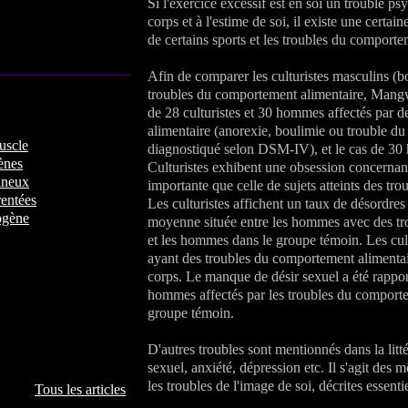
Si l'exercice excessif est en soi un trouble ps
corps et à l'estime de soi, il existe une certai
de certains sports et les troubles du comporte
Afin de comparer les culturistes masculins 
troubles du comportement alimentaire, Mangwe
de 28 culturistes et 30 hommes affectés par 
alimentaire (anorexie, boulimie ou trouble d
uscle
diagnostiqué selon DSM-IV), et le cas de 
ènes
Culturistes exhibent une obsession concernant 
ineux
importante que celle de sujets atteints des tr
entées
Les culturistes affichent un taux de désordre
rogène
moyenne située entre les hommes avec des tr
et les hommes dans le groupe témoin. Les cu
ayant des troubles du comportement alimentai
corps. Le manque de désir sexuel a été rapporté
hommes affectés par les troubles du comport
groupe témoin.
D'autres troubles sont mentionnés dans la litt
sexuel, anxiété, dépression etc. Il s'agit des
les troubles de l'image de soi, décrites essen
Tous les articles