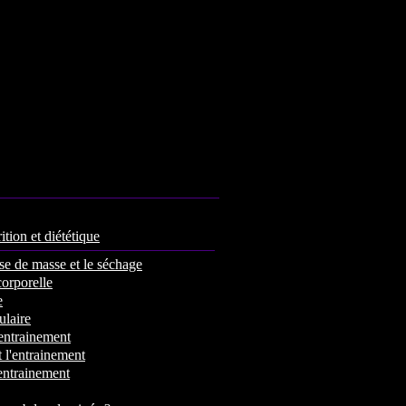
ition et diététique
se de masse et le séchage
corporelle
e
laire
'entrainement
 l'entrainement
'entrainement