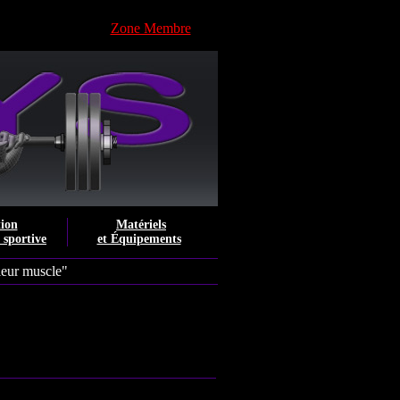
Zone Membre
tion
Matériels
e sportive
et Équipements
leur muscle"