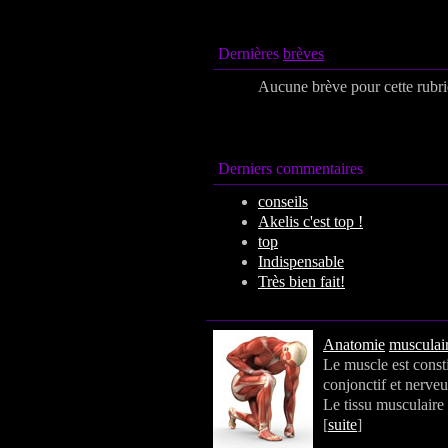
Dernières
brèves
Aucune brève pour cette rubr
Derniers commentaires
conseils
Akelis c'est top !
top
Indispensable
Très bien fait!
Anatomie
musculair
Le muscle est consti
conjonctif et nerveu
Le tissu musculaire
[
suite
]