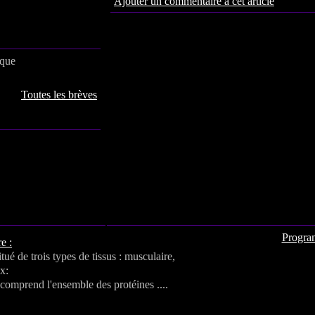
Ajouter un commentaire à cet article
ique
Toutes les brèves
Progra
e :
tué de trois types de tissus : musculaire,
x:
 comprend l'ensemble des protéines ....