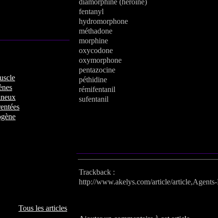
diamorphine (héroïne)
fentanyl
hydromorphone
méthadone
morphine
oxycodone
oxymorphone
pentazocine
uscle
péthidine
ènes
rémifentanil
ineux
sufentanil
entées
rogène
Trackback :
http://www.akelys.com/article/article,Agents
Portfolio / image(s)
Tous les articles