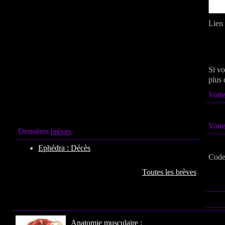
Lien 
Si vo
plus 
Votre
Votr
Dernières
brèves
Ephédra : Décès
Code 
Toutes les brèves
Anatomie
musculaire :