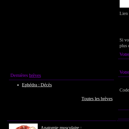
Lien 
Si vo
plus 
Votre
Votr
Dernières
brèves
Ephédra : Décès
Code 
Toutes les brèves
Anatomie
musculaire :