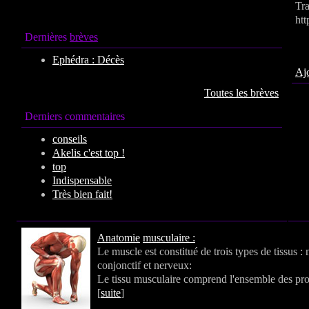
Tr
htt
Dernières
brèves
Por
Ephédra : Décès
Ajo
Toutes les brèves
Derniers commentaires
conseils
Akelis c'est top !
top
Indispensable
Très bien fait!
Anatomie
musculaire :
Le muscle est constitué de trois types de tissus :
conjonctif et nerveux:
Le tissu musculaire comprend l'ensemble des prot
[
suite
]