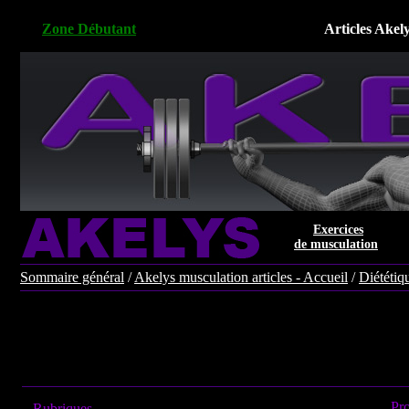
Zone Débutant
Articles Akel
Exercices
de musculation
Sommaire général
/
Akelys musculation articles - Accueil
/
Diététiq
Pro
Rubriques