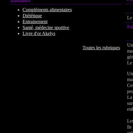
Compléments alimentaires
Diététique
Le
Entrainement
Pu
Santé, médecine sportive
Livre d'or Akelys
Un 
Toutes les rubriques
mai
gén
Le 
Un 
mai
Ces
pe
La 
sur
est
Les
Ils
crè