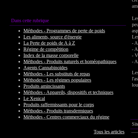
amé
Les
Dans cette rubrique
peu
Méthodes - Programmes de perte de poids
asp
Les aliments, source d'énergie
Les
La Perte de poids de A à Z
- A
Régime de compétition
- A
Index de la masse corporelle
- V
Méthodes - Produits naturels et homéopathiques
- A
Agents Cannabinoïdes
Les
Méthodes - Les substituts de repas
l'a
Méthodes - Les régimes populaires
lou
Produits amincissants
Méthodes - Appareils, dispositifs et techniques
Le Xenical
Produits raffermissants pour le corps
Méthodes - Produits transdermiques
Méthodes - Centres commerciaux du régime
Sit
Tous les articles