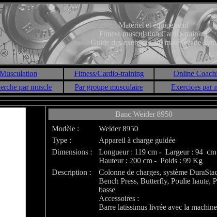
Matériel et équipement
Fitness musculation Cardio-training
Guide des exercices sur matériels de gym
Musculation
Fitness/Cardio-training
Online Coach
erche par muscle
Par groupe musculaire
Exercices par
Banc Weider 8950
Modèle :
Weider 8950
Type :
Appareil à charge guidée
Dimensions :
Longueur : 119 cm - Largeur : 94 cm
Hauteur : 200 cm - Poids : 99 Kg
Description :
Colonne de charges, système DuraStac
Bench Press, Butterfly, Poulie haute, P
basse
Accessoires :
Barre latissimus livrée avec la machine