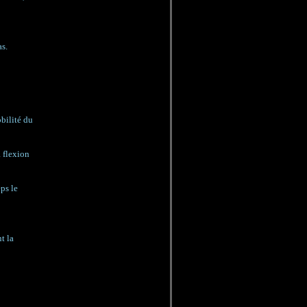
as.
obilité du
a flexion
eps le
t la