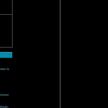
ermet la
colonne
ébrale,