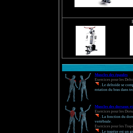
Muscles des épaules
Exercices pour les Delt
. Le deltoïde se comp
rotation du bras dans tro
Muscles des dorsaux et
Exercices pour les Dors
. La fonction du dor
vertébrale.
Exercices pour les Trap
. Le trapèze est un g