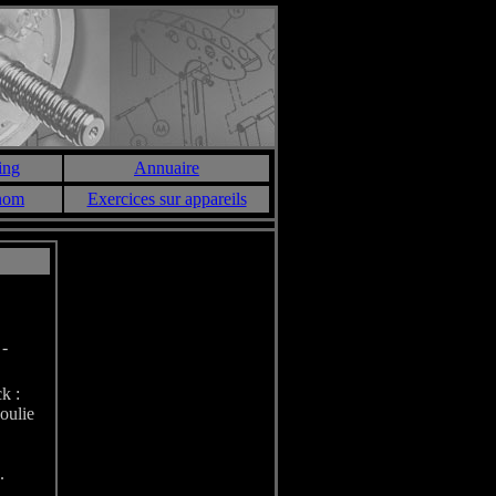
ing
Annuaire
 nom
Exercices sur appareils
 -
k :
oulie
.