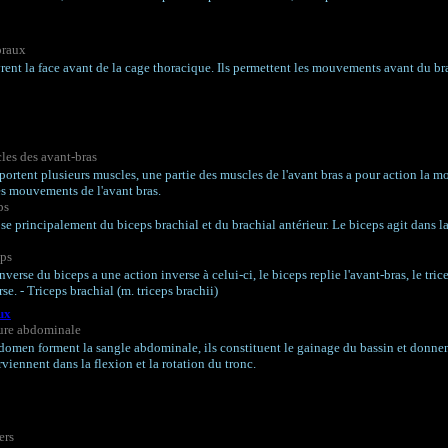
oraux
rent la face avant de la cage thoracique. Ils permettent les mouvements avant du br
les des avant-bras
portent plusieurs muscles, une partie des muscles de l'avant bras a pour action la m
es mouvements de l'avant bras.
ps
se principalement du biceps brachial et du brachial antérieur. Le biceps agit dans l
eps
'inverse du biceps a une action inverse à celui-ci, le biceps replie l'avant-bras, le tric
se. - Triceps brachial (m. triceps brachii)
ux
ture abdominale
bdomen forment la sangle abdominale, ils constituent le gainage du bassin et donnen
terviennent dans la flexion et la rotation du tronc.
ers