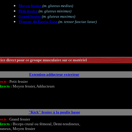
Moyen fessier
(m. gluteus medius)
Petit fessier
(m. gluteus minimus)
Grand fessier
(m. gluteus maximus)
Tenseur du Fascia Lata
(m. tensor fasciae latae)
ce direct pour ce groupe musculaire sur ce matériel
Extention adducteur exterieur
ects :
Petit fessier
irects :
Moyen fessier, Adducteurs
"Kick" fessier à la poulie basse
ects :
Grand fessier
irects :
Biceps crural ou fémoral, Demi-tendineux,
aneux, Moyen fessier