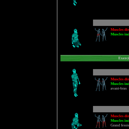
Muscles dir
Muscles ind
Exercic
Muscles dir
Muscles ind
avant-bras
Muscles dir
Muscles ind
Grand fessi