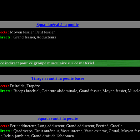
Squat latéral à la poulie
ects :
Moyen fessier, Petit fessier
irects :
Grand fessier, Adducteurs
e indirect pour ce groupe musculaire sur ce matériel
Tirage avant à la poulie basse
ects :
Deltoïde
,
Trapèze
irects :
Biceps brachial, Ceinture abdominale, Grand fessier, Moyen fessier, Muscle
Squat avant à la poulie
ects :
Petit adducteur
,
Long adducteur
,
Grand adducteur, Pectiné, Gracile
irects :
Quadriceps, Droit antérieur, Vaste interne, Vaste externe, Crural, Moyen fess
er, Ischio-jambiers, Grand droit de l'abdomen