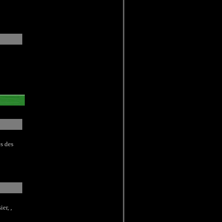
s des
ier,
,