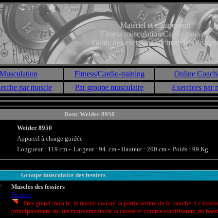
Matériel et équipement
Fitness musculation Cardio-training
Guide des exercices sur matériels de gy
Musculation
Fitness/Cardio-training
Online Coach
erche par muscle
Par groupe musculaire
Exercices par
Banc Weider 8950
Weider 8950
Appareil à charge guidée
Longueur : 119 cm - Largeur : 94 cm - Hauteur : 200 cm - Poids : 99 Kg
Groupe musculaire des fessiers
Muscles des fessiers
Fessiers
. Très grand muscle, le fessier couvre la partie arrière de la hanche. Le fessie
principalement sur les mouvements de la cuisse et comme stabilisateur du bass