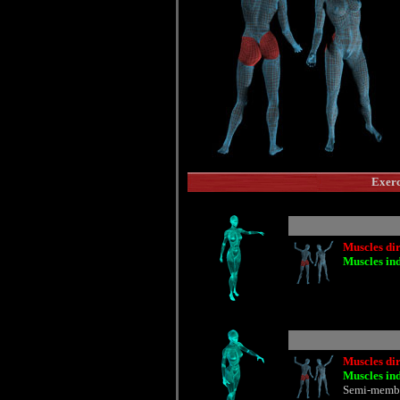
Exerci
Muscles dir
Muscles ind
Muscles dir
Muscles ind
Semi-membr