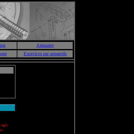
m
ing
Annuaire
 nom
Exercices sur appareils
r agit
in.