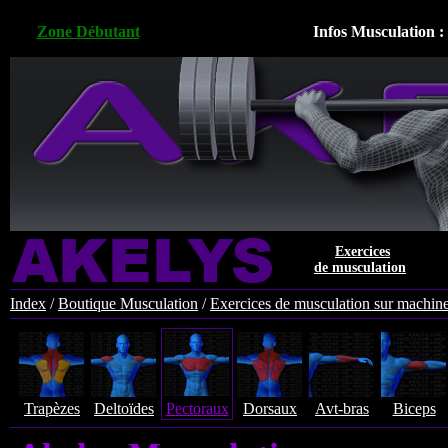
Zone Débutant
Infos Musculation :
Exercices
de musculation
Index
/
Boutique Musculation
/
Exercices de musculation sur machin
Trapèzes
Deltoïdes
Pectoraux
Dorsaux
Avt-bras
Biceps