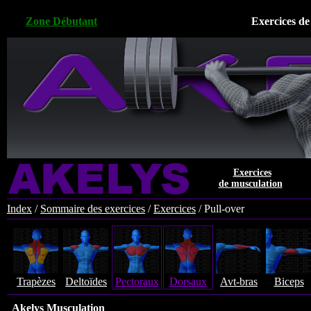
Zone Débutant
Exercices de
Exercices
de musculation
Index
/
Sommaire des exercices
/
Exercices
/
Pull-over
Trapèzes
Deltoïdes
Pectoraux
Dorsaux
Avt-bras
Biceps
Akelys Musculation