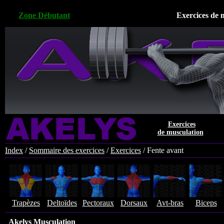
Zone Débutant
Exercices de 
Exercices
de musculation
Index
/
Sommaire des exercices
/
Exercices
/
Fente avant
Trapèzes
Deltoïdes
Pectoraux
Dorsaux
Avt-bras
Biceps
Akelys Musculation