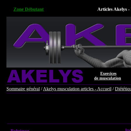
Zone Débutant
Articles Akelys -
Exercices
de musculation
Sommaire général
/
Akelys musculation articles - Accueil
/
Diététiq
Ind
Rubriques