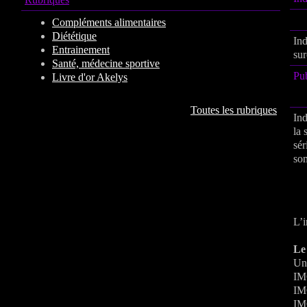
Compléments alimentaires
Diététique
Ind
Entrainement
su
Santé, médecine sportive
Pu
Livre d'or Akelys
Toutes les rubriques
Ind
la 
sér
som
L’i
Le
Un 
IMC
IMC
IMC