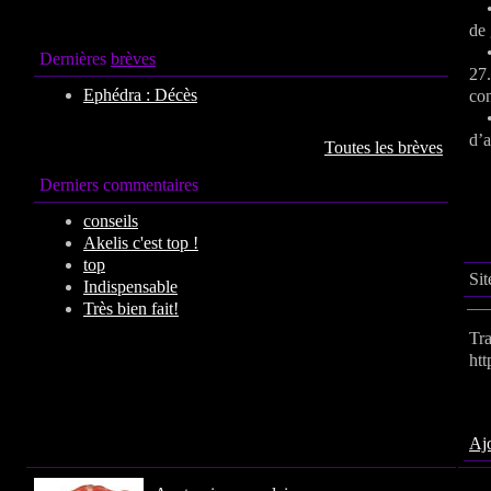
• L
de 
• 
Dernières
brèves
27.
Ephédra : Décès
con
• L
d’a
Toutes les brèves
Derniers commentaires
conseils
Akelis c'est top !
top
Sit
Indispensable
Très bien fait!
Tr
htt
Por
Ajo