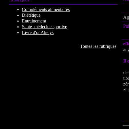
Compléments alimentaires
Diététique
Age
Entrainement
Pu
Santé, médecine sportive
Livre d'or Akelys
eff
Toutes les rubriques
aug
Il 
cle
tib
zér
zil