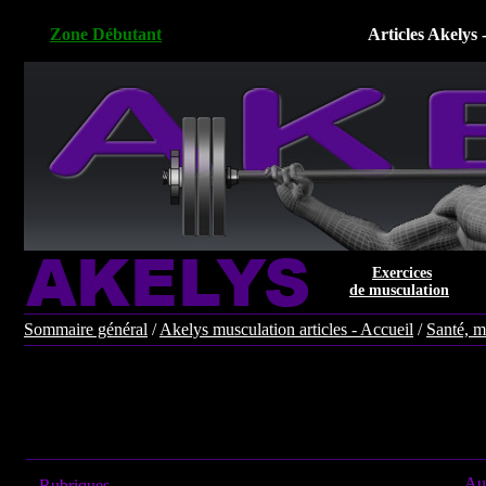
Zone Débutant
Articles Akelys 
Exercices
de musculation
Sommaire général
/
Akelys musculation articles - Accueil
/
Santé, m
Aut
Rubriques