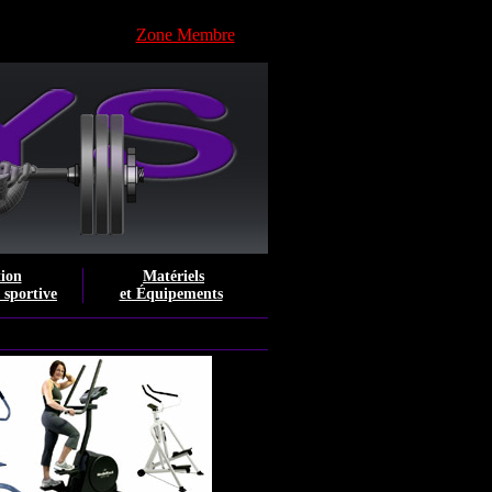
Zone Membre
tion
Matériels
e sportive
et Équipements