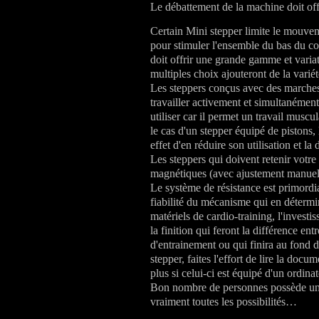
Le débattement de la machine doit o
Certain Mini stepper limite le mouvem
pour stimuler l'ensemble du bas du co
doit offrir une grande gamme et varia
multiples choix ajouteront de la varié
Les steppers conçus avec des marche
travailler activement et simultanémen
utiliser car il permet un travail muscu
le cas d'un stepper équipé de pistons,
effet d'en réduire son utilisation et la 
Les steppers qui doivent retenir votre
magnétiques (avec ajustement manuel
Le système de résistance est primordial
fiabilité du mécanisme qui en déterm
matériels de cardio-training, l'investi
la finition qui feront la différence ent
d'entrainement ou qui finira au fond 
stepper, faites l'effort de lire la docu
plus si celui-ci est équipé d'un ordina
Bon nombre de personnes possède un a
vraiment toutes les possibilités…