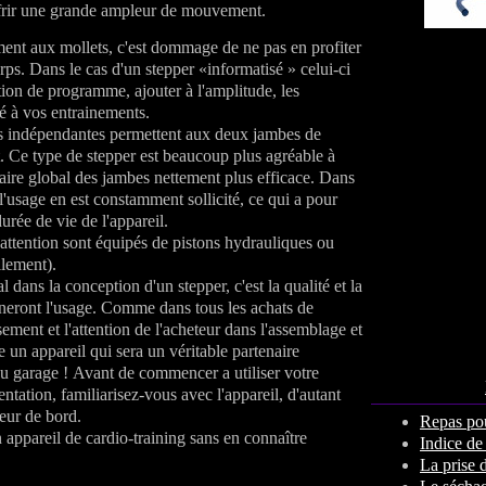
ffrir une grande ampleur de mouvement.
ent aux mollets, c'est dommage de ne pas en profiter
rps.
Dans le cas d'un stepper «informatisé » celui-ci
tion de programme, ajouter à l'amplitude, les
té à vos entrainements.
s indépendantes permettent aux deux jambes de
t. Ce type de stepper est beaucoup plus agréable à
laire global des jambes nettement plus efficace.
Dans
 l'usage en est constamment sollicité, ce qui a pour
durée de vie de l'appareil.
 attention sont équipés de pistons hydrauliques ou
lement).
 dans la conception d'un stepper, c'est la qualité et la
ineront l'usage. Comme dans tous les achats de
ssement et l'attention de l'acheteur dans l'assemblage et
re un appareil qui sera un véritable partenaire
du garage !
Avant de commencer a utiliser votre
mentation, familiarisez-vous avec l'appareil, d'autant
teur de bord.
Repas pou
ppareil de cardio-training sans en connaître
Indice de
La prise 