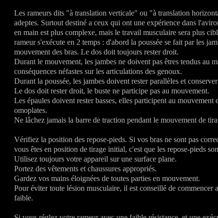
Les rameurs dits "à translation verticale" ou "à translation horizon
adeptes. Surtout destiné a ceux qui ont une expérience dans l'aviro
en main est plus complexe, mais le travail musculaire sera plus cibl
rameur s'exécute en 2 temps : d'abord la poussée se fait par les jam
mouvement des bras. Le dos doit toujours rester droit.
Durant le mouvement, les jambes ne doivent pas êtres tendus au m
conséquences néfastes sur les articulations des genoux.
Durant la poussée, les jambes doivent rester parallèles et conserv
Le dos doit rester droit, le buste ne participe pas au mouvement.
Les épaules doivent rester basses, elles participent au mouvement 
omoplates.
Ne lâchez jamais la barre de traction pendant le mouvement de tira
Vérifiez la position des repose-pieds. Si vos bras ne sont pas corr
vous êtes en position de tirage initial, c'est que les repose-pieds so
Utilisez toujours votre appareil sur une surface plane.
Portez des vêtements et chaussures appropriés.
Gardez vos mains éloignées de toutes parties en mouvement.
Pour éviter toute lésion musculaire, il est conseillé de commencer 
faible.
Si vous réglez votre rameur avec une faible résistance, et une exéc