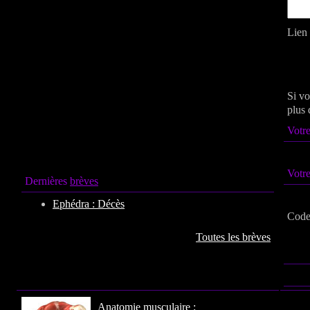
Lien 
Si vo
plus 
Votre
Votr
Dernières
brèves
Ephédra : Décès
Code 
Toutes les brèves
Anatomie
musculaire :