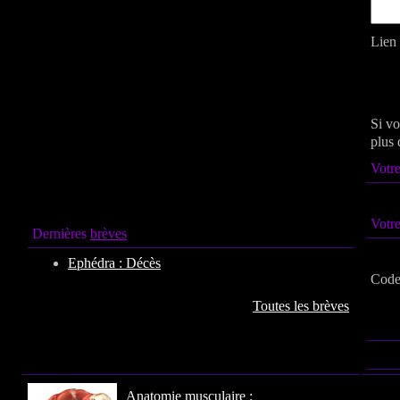
Lien 
Si vo
plus 
Votre
Votr
Dernières
brèves
Ephédra : Décès
Code 
Toutes les brèves
Anatomie
musculaire :