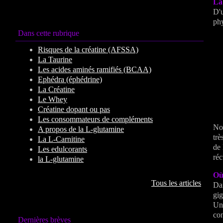
La 
D'u
phy
Dans cette rubrique
Risques de la créatine (AFSSA)
La Taurine
Les acides aminés ramifiés (BCAA)
Ephédra (éphédrine)
La Créatine
Le Whey
Créatine dopant ou pas
Les consommateurs de compléments
Nou
A propos de la L-glutamine
trè
La L-Carnitine
de 
Les edulcorants
réc
la L-glutamine
Où
Tous les articles
Dan
gig
Un 
con
Dernières
brèves