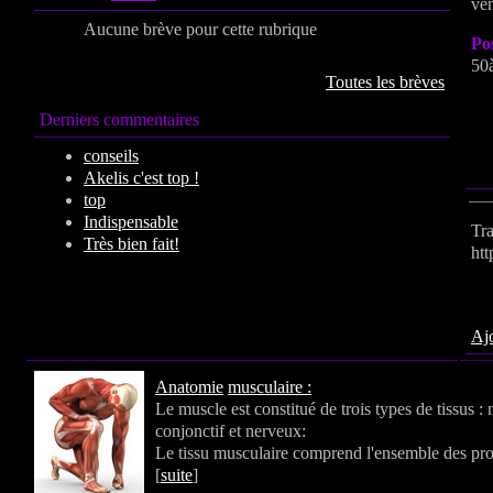
ven
Aucune brève pour cette rubrique
Po
50
Toutes les brèves
Derniers commentaires
conseils
Akelis c'est top !
top
Indispensable
Tr
Très bien fait!
htt
Por
Ajo
Anatomie
musculaire :
Le muscle est constitué de trois types de tissus :
conjonctif et nerveux:
Le tissu musculaire comprend l'ensemble des prot
[
suite
]