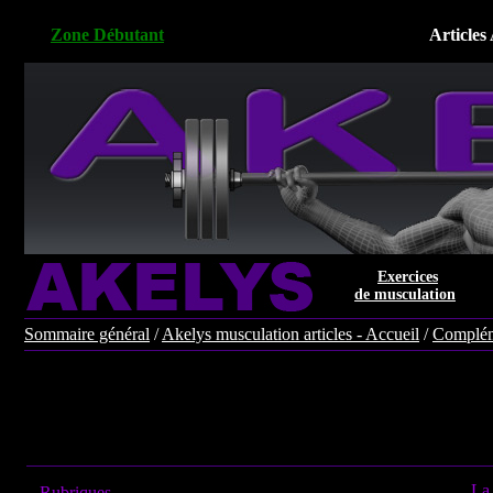
Zone Débutant
Articles
Exercices
de musculation
Sommaire général
/
Akelys musculation articles - Accueil
/
Complém
La
Rubriques