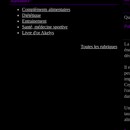
Compléments alimentaires
Diététique
Qu
Entrainement
Pu
Santé, médecine sportive
Livre d'or Akelys
La 
Toutes les rubriques
éne
déc
Il 
peu
imp
Cep
l'o
dan
Un 
tau
ali