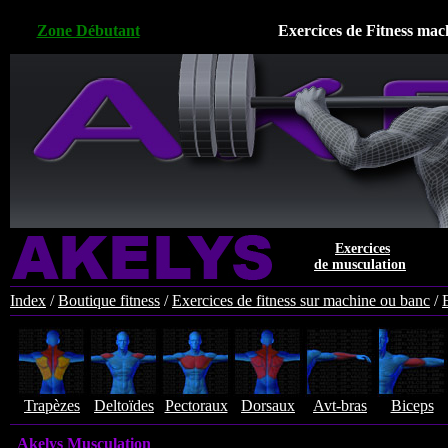
Zone Débutant
Exercices de Fitness mac
Exercices
de musculation
Index
/
Boutique fitness
/
Exercices de fitness sur machine ou banc
/
Trapèzes
Deltoïdes
Pectoraux
Dorsaux
Avt-bras
Biceps
Akelys Musculation