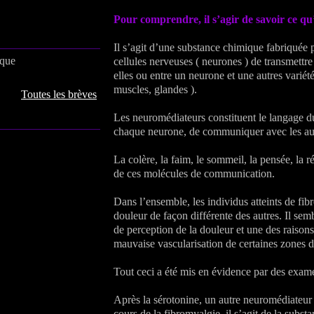
Pour comprendre, il s’agir de savoir 
Il s’agit d’une substance chimique fabriquée 
ique
cellules nerveuses ( neurones ) de transmettre
elles ou entre un neurone et une autres variét
muscles, glandes ).
Toutes les brèves
Les neuromédiateurs constituent le langage d
chaque neurone, de communiquer avec les au
La colère, la faim, le sommeil, la pensée, la ré
de ces molécules de communication.
Dans l’ensemble, les individus atteints de fi
douleur de façon différente des autres. Il sem
de perception de la douleur et une des raison
mauvaise vascularisation de certaines zones 
Tout ceci a été mis en évidence par des exa
Après la sérotonine, un autre neuromédiateur
cours de la fibromyalgie, il s’agit de la substa