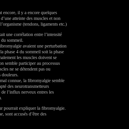
t encore, il y a encore quelques
t d’une atteinte des muscles et non
e l’organisme (tendons, ligaments etc.)
it une corrélation entre l’intensité
es du sommeil.
fibromyalgie avaient une perturbation
 la phase 4 du sommeil soit la phase
rmalement les muscles doivent se
ion semble participer au processus
scles ne se détendent pas ou
s douleurs.
 mal connue, la fibromyalgie semble
apté des neurotransmetteurs
de l’influx nerveux entres les
.
r pourrait expliquer la fibromyalgie.
e, sont accusés d’être des