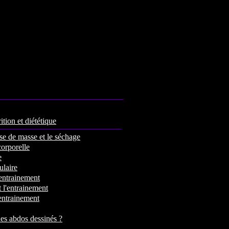
ition et diététique
se de masse et le séchage
corporelle
e
laire
'entrainement
 l'entrainement
'entrainement
s abdos dessinés ?