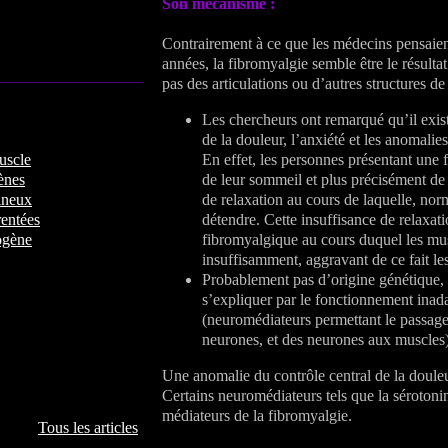
Son mécanisme :
Contrairement à ce que les médecins pensaien
années, la fibromyalgie semble être le résulta
pas des articulations ou d’autres structures d
Les chercheurs ont remarqué qu’il exista
de la douleur, l’anxiété et les anomali
uscle
En effet, les personnes présentant une 
ènes
de leur sommeil et plus précisément de
ineux
de relaxation au cours de laquelle, no
entées
détendre. Cette insuffisance de relaxat
rogène
fibromyalgique au cours duquel les mu
insuffisamment, aggravant de ce fait le
Probablement pas d’origine génétique,
s’expliquer par le fonctionnement inad
(neuromédiateurs permettant le passage 
neurones, et des neurones aux muscles)
Une anomalie du contrôle central de la douleu
Certains neuromédiateurs tels que la sérotonin
médiateurs de la fibromyalgie.
Tous les articles