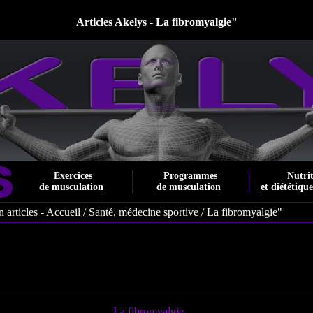
Articles Akelys - La fibromyalgie"
Exercices
Programmes
Nutri
de musculation
de musculation
et diététiqu
 articles - Accueil
/
Santé, médecine sportive
/ La fibromyalgie"
La fibromyalgie