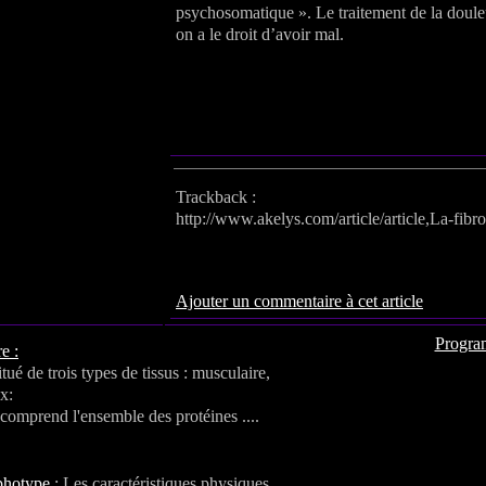
psychosomatique ». Le traitement de la doule
on a le droit d’avoir mal.
Trackback :
http://www.akelys.com/article/article,La-fib
Portfolio / image(s)
Ajouter un commentaire à cet article
Progra
e :
tué de trois types de tissus : musculaire,
x:
 comprend l'ensemble des protéines ....
photype
: Les caractéristiques physiques