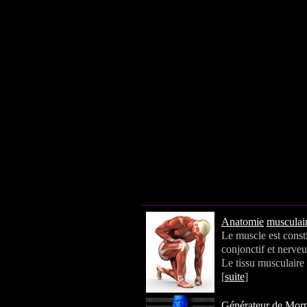
Anatomie
musculair
Le muscle est consti
conjonctif et nerveu
Le tissu musculaire
[
suite
]
Générateur de Mor